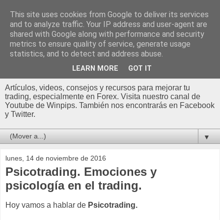
This site uses cookies from Google to deliver its services
and to analyze traffic. Your IP address and user-agent are
shared with Google along with performance and security
metrics to ensure quality of service, generate usage
statistics, and to detect and address abuse.
LEARN MORE
GOT IT
Artículos, videos, consejos y recursos para mejorar tu
trading, especialmente en Forex. Visita nuestro canal de
Youtube de Winpips. También nos encontrarás en Facebook
y Twitter.
▼
lunes, 14 de noviembre de 2016
Psicotrading. Emociones y
psicología en el trading.
Hoy vamos a hablar de
Psicotrading.