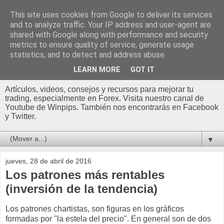
This site uses cookies from Google to deliver its services
and to analyze traffic. Your IP address and user-agent are
shared with Google along with performance and security
metrics to ensure quality of service, generate usage
statistics, and to detect and address abuse.
LEARN MORE
GOT IT
Artículos, videos, consejos y recursos para mejorar tu
trading, especialmente en Forex. Visita nuestro canal de
Youtube de Winpips. También nos encontrarás en Facebook
y Twitter.
▼
jueves, 28 de abril de 2016
Los patrones más rentables
(inversión de la tendencia)
Los patrones chartistas, son figuras en los gráficos
formadas por "la estela del precio". En general son de dos