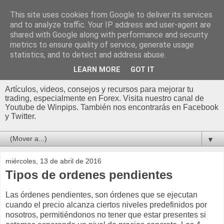
This site uses cookies from Google to deliver its services
and to analyze traffic. Your IP address and user-agent are
shared with Google along with performance and security
metrics to ensure quality of service, generate usage
statistics, and to detect and address abuse.
LEARN MORE
GOT IT
Artículos, videos, consejos y recursos para mejorar tu
trading, especialmente en Forex. Visita nuestro canal de
Youtube de Winpips. También nos encontrarás en Facebook
y Twitter.
▼
miércoles, 13 de abril de 2016
Tipos de ordenes pendientes
Las órdenes pendientes, son órdenes que se ejecutan
cuando el precio alcanza ciertos niveles predefinidos por
nosotros, permitiéndonos no tener que estar presentes si