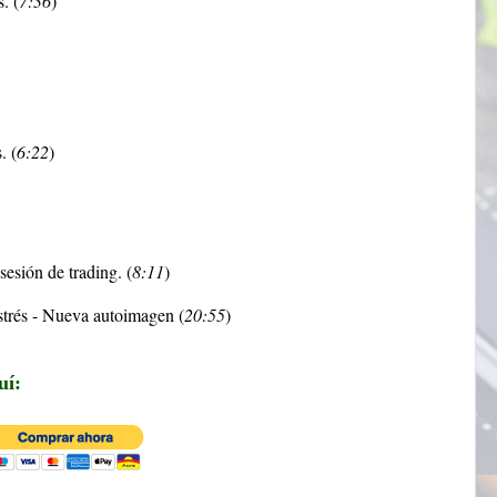
. (
7:36
)
. (
6:22
)
sesión de trading. (
8:11
)
strés - Nueva autoimagen (
20:55
)
uí: