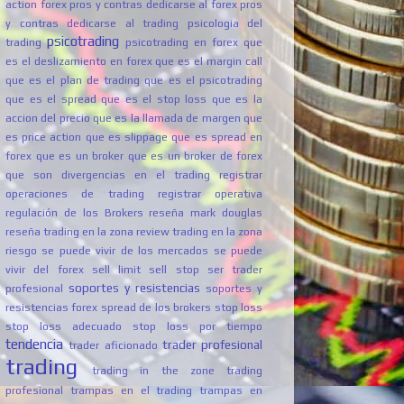
action forex
pros y contras dedicarse al forex
pros
y contras dedicarse al trading
psicologia del
psicotrading
trading
psicotrading en forex
que
es el deslizamiento en forex
que es el margin call
que es el plan de trading
que es el psicotrading
que es el spread
que es el stop loss
que es la
accion del precio
que es la llamada de margen
que
es price action
que es slippage
que es spread en
forex
que es un broker
que es un broker de forex
que son divergencias en el trading
registrar
operaciones de trading
registrar operativa
regulación de los Brokers
reseña mark douglas
reseña trading en la zona
review trading en la zona
riesgo
se puede vivir de los mercados
se puede
vivir del forex
sell limit
sell stop
ser trader
soportes y resistencias
profesional
soportes y
resistencias forex
spread de los brokers
stop loss
stop loss adecuado
stop loss por tiempo
tendencia
trader profesional
trader aficionado
trading
trading in the zone
trading
profesional
trampas en el trading
trampas en