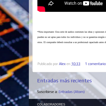
*Nota importante: Esta serie de audios contienen las ideas y opiniones de
pueden no ser aptas para todos los individuos y no se garantiza ningún re
otros. El comprador deberá consultar a un profesional capacitado antes d
Publicado por
Alex
en
10:33
1 comentario
Entradas más recientes
Suscribirse a:
Entradas (Atom)
COLABORADORES