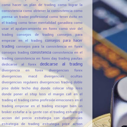
como hacer un plan de trading
como lograr la
consistencia
como obtener la consisitencia
como
piensa un trader profesional
como tener éxito en
el trading
como tener mentalidad ganadora
como
usar el apalancamiento en forex
como vivir del
trading
consejos de trading
consejos para
consejos para hacer
empezar en el trading
trading
consejos para la consistencia en forex
consistencia
consejos trading
consistencia en el
trading
consistencia en forex
day trading pautas
dedicarse al trading
dedicarse al forex
divergencia en forex
divergencias forex
divergencias macd
divergencias ocultas
divergencias regulares
divergencias trading
doble
piso
doble techo
doji
donde colocar stop loss
donde poner el stop loss
el margin call en el
trading
el trading como profesión
emociones en el
trading
empezar en el trading
escoger bien un
broker
estafar a la gente con el trading
estrategia
accion del precio
estrategia con divergencias
estrategia de trading
estrategia price action