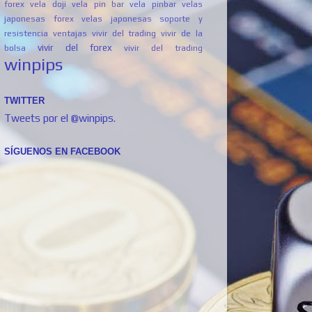
forex
vela doji
vela pin bar
vela pinbar
velas
japonesas forex
velas japonesas soporte y
resistencia
ventajas vivir del trading
vivir de la
vivir del forex
bolsa
vivir del trading
winpips
TWITTER
Tweets por el @winpips.
SÍGUENOS EN FACEBOOK