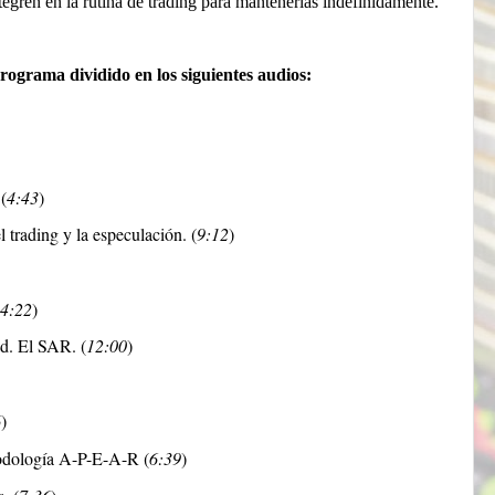
egren en la rutina de trading para mantenerlas indefinidamente.
rograma dividido en los siguientes audios:
(
4:43
)
 trading y la especulación. (
9:12
)
4:22
)
ad. El SAR. (
12:00
)
6
)
todología A-P-E-A-R (
6:39
)