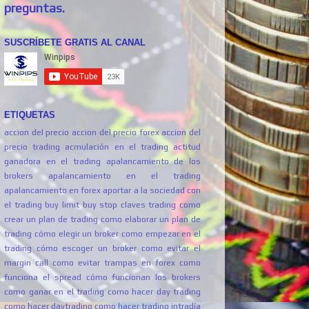
preguntas.
SUSCRÍBETE GRATIS AL CANAL
ETIQUETAS
accion del precio
accion del precio forex
accion del
precio trading
acmulación en el trading
actitud
ganadora en el trading
apalancamiento de los
brokers
apalancamiento en el trading
apalancamiento en forex
aportar a la sociedad con
el trading
buy limit
buy stop
claves trading
como
crear un plan de trading
como elaborar un plan de
trading
cómo elegir un broker
como empezar en el
trading
cómo escoger un broker
como evitar el
margin call
como evitar trampas en forex
como
funciona el spread
cómo funcionan los brokers
como ganar en el trading
como hacer day trading
como hacer daytrading
como hacer trading intradía