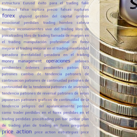
estructura
Eurusd
éxito para el trading
fake
breakout
falsa ruptura precio
falsas rupturas
forex
gbpusd
gestión del capital
gestión
emocional perdidas trading
hombro cabeza
hombro
inconvenientes vivir del trading
libro de
psicotrading
libro de trading
llamada de margen en
el trading
manipulación profesional en forex
mejorar el trading
mejorar en el trading
mentalidad
ganadora
mentalidad ganadora en el trading
operaciones
money management
ordenes
pendientes
órdenes pendientes
patron 123
patrones cambio de tendencia
patrones de
continuacion
patrones de continuidad
patrones de
continuidad de la tendencia
patrones de inversión
tendencia
patrones de reversal
patrones de velas
japonesas
patrones graficos de continuidad de la
tendencia
peligros del apalancamiento
pensar
como trader
perdidas en el forex
perdidas en el
trading
perdidas psicotrading
pin bar
pinbar
plan
de trading
plan de trading en forex
preguntas
price action
price action estrategias
price