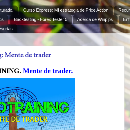
cturado.
Curso Express: Mi estrategia de Price Action
Recur
os
Backtesting - Forex Tester 5
Acerca de Winpips
Ent
sorías
: Mente de trader
INING.
Mente de trader.