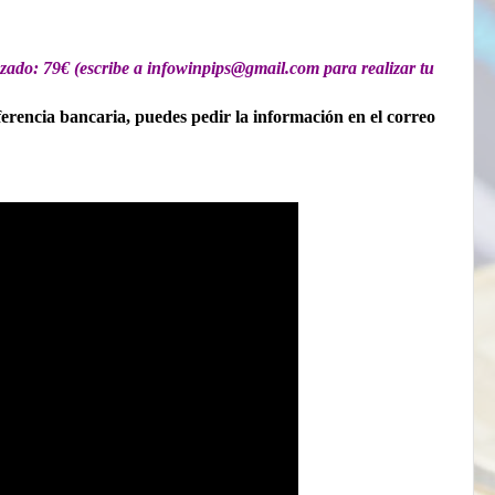
zado: 79€ (escribe a infowinpips@gmail.com para realizar tu
erencia bancaria, puedes pedir la información en el correo