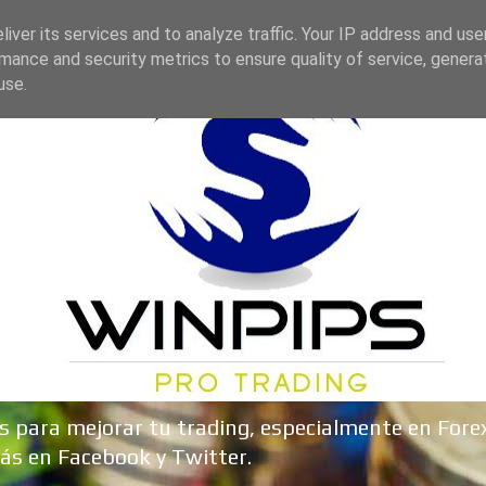
iver its services and to analyze traffic. Your IP address and us
mance and security metrics to ensure quality of service, gener
use.
sos para mejorar tu trading, especialmente en Fore
ás en Facebook y Twitter.